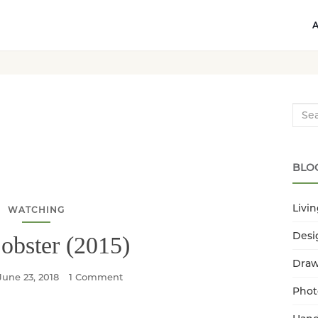
Searc
BLO
Livi
WATCHING
Desi
obster (2015)
Dra
June 23, 2018
1 Comment
Phot