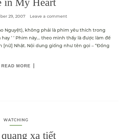
 in My Heart
er 29, 2007
Leave a comment
o Nguyệt), không phải là phim yêu thích trong
ay ‘ ‘ Phim này… theo mình thấy là được làm để
[nữ] Nhật. Nội dung giống như tên gọi – “Đồng
READ MORE
WATCHING
quang xạ tiết