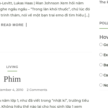
The 
-Levitt, Lukas Haas | Rian Johnson Xem hồi năm
nghe ngầu ngầu – “Trong làn khói thuốc”, chứ lúc đó
trinh thám, nói về một bạn trai emo đi tìm hiểu […]
POL
READ MORE
How
G
Ex
B
LIVING
Ca
Phim
N
tember 4, 2010
2 Comments
à năm lớp 1, như đã viết trong “nhật kí”, trường tiểu
 Không hiểu thế nào lại cho học sinh lớp 1 xem