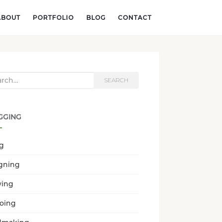
ABOUT
PORTFOLIO
BLOG
CONTACT
h for:
SEARCH
GGING
ng
gning
wing
oing