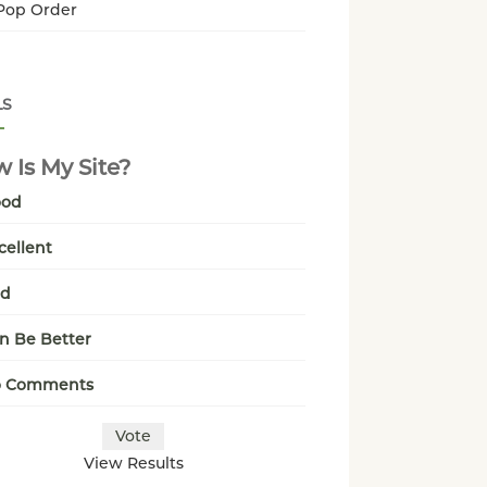
Pop Order
LS
 Is My Site?
ood
cellent
ad
n Be Better
o Comments
View Results