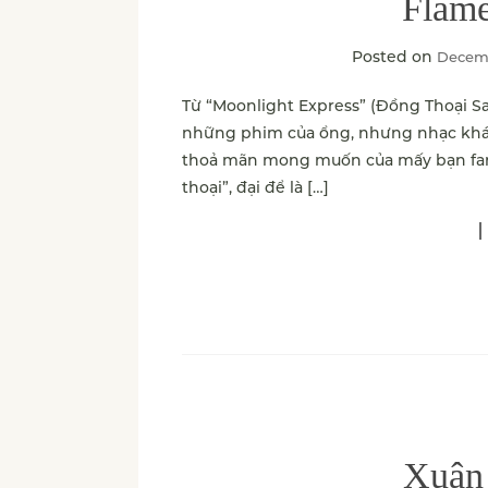
Flame
Posted on
Decemb
Từ “Moonlight Express” (Đồng Thoại Sa
những phim của ổng, nhưng nhạc khá h
thoả mãn mong muốn của mấy bạn fan 
thoại”, đại để là […]
Xuân 