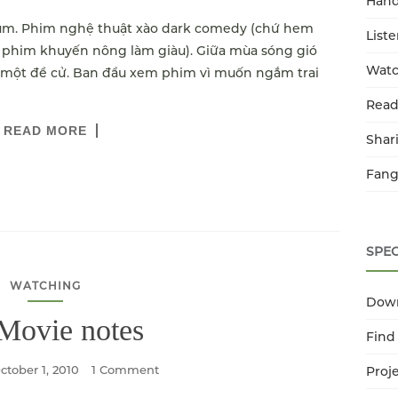
Han
Hùm. Phim nghệ thuật xào dark comedy (chứ hem
List
 phim khuyến nông làm giàu). Giữa mùa sóng gió
Watc
 một đề cử. Ban đầu xem phim vì muốn ngắm trai
Read
READ MORE
Shar
Fang
SPEC
WATCHING
Dow
Movie notes
Find
ctober 1, 2010
1 Comment
Proj