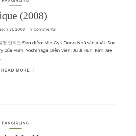
FANGIRLING
ique (2008)
rch 31, 2009
4 Comments
점 앤티크 Đạo diễn: Min Gyu Dong Nhà sản xuất: Soo
 của Fumi Yoshinaga Diễn viên: Ju Ji Hun, Kim Jae
…
READ MORE
FANGIRLING