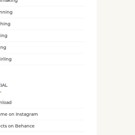
dmaking
enning
hing
ing
ing
irling
IAL
nload
 me on Instagram
ects on Behance