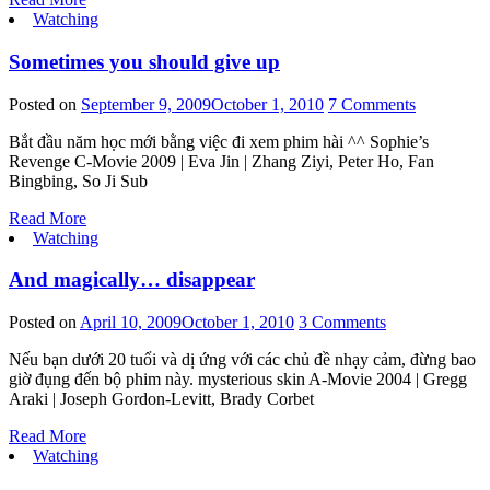
Watching
Sometimes you should give up
Posted on
September 9, 2009
October 1, 2010
7 Comments
Bắt đầu năm học mới bằng việc đi xem phim hài ^^ Sophie’s
Revenge C-Movie 2009 | Eva Jin | Zhang Ziyi, Peter Ho, Fan
Bingbing, So Ji Sub
Read More
Watching
And magically… disappear
Posted on
April 10, 2009
October 1, 2010
3 Comments
Nếu bạn dưới 20 tuổi và dị ứng với các chủ đề nhạy cảm, đừng bao
giờ đụng đến bộ phim này. mysterious skin A-Movie 2004 | Gregg
Araki | Joseph Gordon-Levitt, Brady Corbet
Read More
Watching