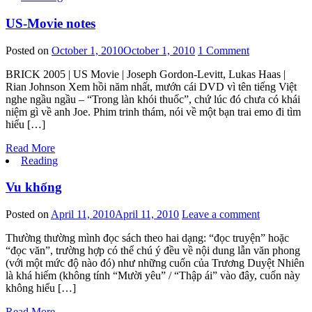
US-Movie notes
Posted on
October 1, 2010
October 1, 2010
1 Comment
BRICK 2005 | US Movie | Joseph Gordon-Levitt, Lukas Haas |
Rian Johnson Xem hồi năm nhất, mướn cái DVD vì tên tiếng Việt
nghe ngầu ngầu – “Trong làn khói thuốc”, chứ lúc đó chưa có khái
niệm gì về anh Joe. Phim trinh thám, nói về một bạn trai emo đi tìm
hiểu […]
Read More
Reading
Vu khống
Posted on
April 11, 2010
April 11, 2010
Leave a comment
Thường thường mình đọc sách theo hai dạng: “đọc truyện” hoặc
“đọc văn”, trường hợp có thể chú ý đều về nội dung lẫn văn phong
(với một mức độ nào đó) như những cuốn của Trương Duyệt Nhiên
là khá hiếm (không tính “Mười yêu” / “Thập ái” vào đây, cuốn này
không hiểu […]
Read More