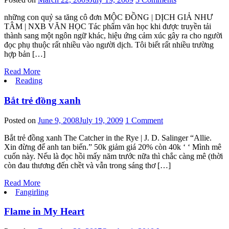
những con quỷ sa tăng cô đơn MỘC ĐỒNG | DỊCH GIẢ NHƯ
TÂM | NXB VĂN HỌC Tác phẩm văn học khi được truyền tải
thành sang một ngôn ngữ khác, hiệu ứng cảm xúc gây ra cho người
đọc phụ thuộc rất nhiều vào người dịch. Tôi biết rất nhiều trường
hợp bản […]
Read More
Reading
Bắt trẻ đồng xanh
Posted on
June 9, 2008
July 19, 2009
1 Comment
Bắt trẻ đồng xanh The Catcher in the Rye | J. D. Salinger “Allie.
Xin đừng để anh tan biến.” 50k giảm giá 20% còn 40k ‘ ‘ Mình mê
cuốn này. Nếu là đọc hồi mấy năm trước nữa thì chắc càng mê (thời
còn đau thương đến chềt và vẫn trong sáng thơ […]
Read More
Fangirling
Flame in My Heart