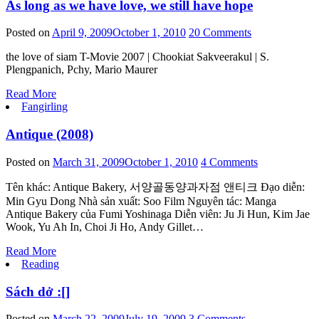
As long as we have love, we still have hope
Posted on
April 9, 2009
October 1, 2010
20 Comments
the love of siam T-Movie 2007 | Chookiat Sakveerakul | S.
Plengpanich, Pchy, Mario Maurer
Read More
Fangirling
Antique (2008)
Posted on
March 31, 2009
October 1, 2010
4 Comments
Tên khác: Antique Bakery, 서양골동양과자점 앤티크 Đạo diễn:
Min Gyu Dong Nhà sản xuất: Soo Film Nguyên tác: Manga
Antique Bakery của Fumi Yoshinaga Diễn viên: Ju Ji Hun, Kim Jae
Wook, Yu Ah In, Choi Ji Ho, Andy Gillet…
Read More
Reading
Sách dở :[]
Posted on
March 22, 2009
July 19, 2009
3 Comments