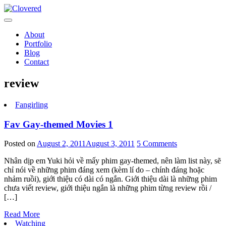
Toggle
navigation
About
Portfolio
Blog
Contact
review
Fangirling
Fav Gay-themed Movies 1
Posted on
August 2, 2011
August 3, 2011
5 Comments
Nhân dịp em Yuki hỏi về mấy phim gay-themed, nên làm list này, sẽ
chỉ nói về những phim đáng xem (kèm lí do – chính đáng hoặc
nhảm ruồi), giới thiệu có dài có ngắn. Giới thiệu dài là những phim
chưa viết review, giới thiệu ngắn là những phim từng review rồi /
[…]
Read More
Watching