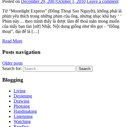
Posted on
December 29, 2007
October 1, 2010
Leave a comment
Từ “Moonlight Express” (Đồng Thoại Sao Nguyệt), không phải là
phim yêu thích trong những phim của ổng, nhưng nhạc khá hay ‘ ‘
Phim này… theo mình thấy là được làm để thoả mãn mong muốn
của mấy bạn fan [nữ] Nhật. Nội dung giống như tên gọi – “Đồng
thoại”, đại để là […]
Read More
Posts navigation
Older posts
Search for:
Search
Blogging
Living
Designing
Drawing
Photoing
Handmaking
Listenning
Watching
Reading