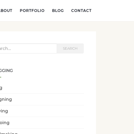
ABOUT
PORTFOLIO
BLOG
CONTACT
h for:
SEARCH
GGING
ng
gning
wing
oing