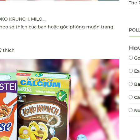
The 
 KOKO KRUNCH, MILO,…
ết theo sở thích của bạn hoặc góc phòng muốn trang
POL
How
ý thích
G
Ex
B
Ca
N