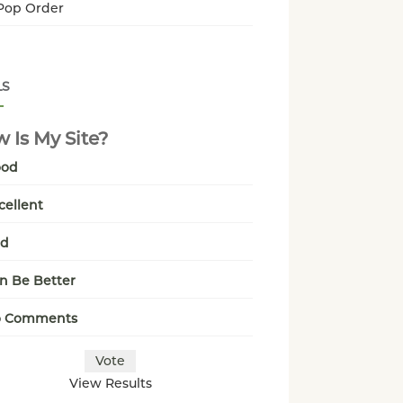
Pop Order
LS
 Is My Site?
ood
cellent
ad
n Be Better
o Comments
View Results