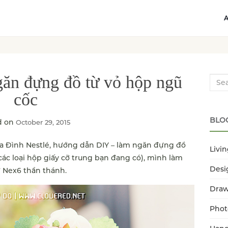
ăn đựng đồ từ vỏ hộp ngũ
Searc
cốc
BLO
d on
October 29, 2015
 Gia Đình Nestlé, hướng dẫn DIY – làm ngăn đựng đồ
Livi
các loại hộp giấy cỡ trung bạn đang có), mình làm
Desi
 Nex6 thần thánh.
Dra
Phot