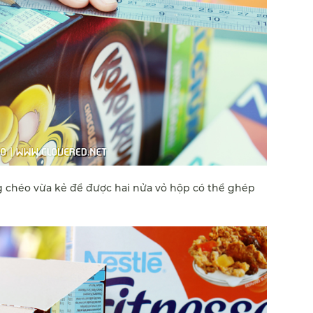
g chéo vừa kẻ để được hai nửa vỏ hộp có thể ghép