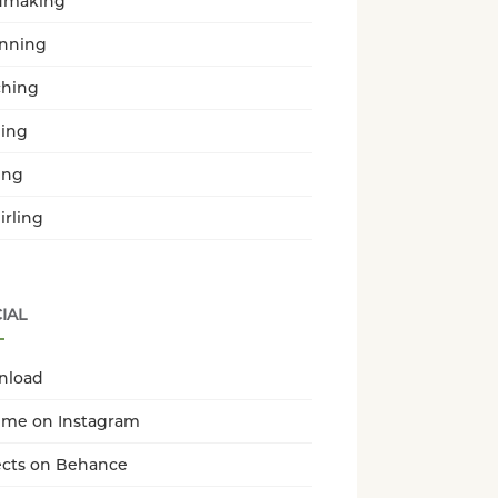
dmaking
enning
hing
ing
ing
irling
IAL
nload
 me on Instagram
ects on Behance