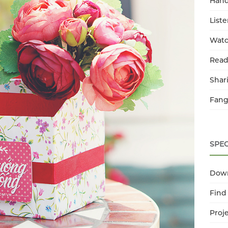
Han
List
Watc
Read
Shar
Fang
SPEC
Dow
Find
Proj