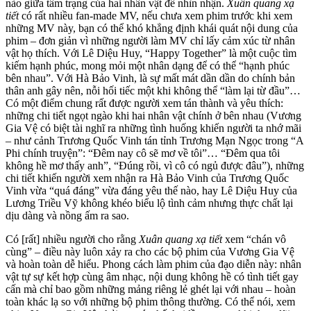
nào giữa tâm trạng của hai nhân vật để nhìn nhận.
Xuân quang xạ
tiết
có rất nhiều fan-made MV, nếu chưa xem phim trước khi xem
những MV này, bạn có thể khó khẳng định khái quát nội dung của
phim – đơn giản vì những người làm MV chỉ lấy cảm xúc từ nhân
vật họ thích. Với Lê Diệu Huy, “Happy Together” là một cuộc tìm
kiếm hạnh phúc, mong mỏi một nhân dạng để có thể “hạnh phúc
bên nhau”. Với Hà Bảo Vinh, là sự mất mát dần dần do chính bản
thân anh gây nên, nỗi hối tiếc một khi không thể “làm lại từ đầu”…
Có một điểm chung rất được người xem tán thành và yêu thích:
những chi tiết ngọt ngào khi hai nhân vật chính ở bên nhau (Vương
Gia Vệ có biệt tài nghĩ ra những tình huống khiến người ta nhớ mãi
– như cảnh Trương Quốc Vinh tán tỉnh Trương Mạn Ngọc trong “A
Phi chính truyện”: “Đêm nay cô sẽ mơ về tôi”… “Đêm qua tôi
không hề mơ thấy anh”, “Đúng rồi, vì cô có ngủ được đâu”), những
chi tiết khiến người xem nhận ra Hà Bảo Vinh của Trương Quốc
Vinh vừa “quá đáng” vừa đáng yêu thế nào, hay Lê Diệu Huy của
Lương Triều Vỹ không khéo biểu lộ tình cảm nhưng thực chất lại
dịu dàng và nồng ấm ra sao.
Có [rất] nhiều người cho rằng
Xuân quang xạ tiết
xem “chán vô
cùng” – điều này luôn xảy ra cho các bộ phim của Vương Gia Vệ
và hoàn toàn dễ hiểu. Phong cách làm phim của đạo diễn này: nhân
vật tự sự kết hợp cùng âm nhạc, nội dung không hề có tình tiết gay
cấn mà chỉ bao gồm những mảng riêng lẻ ghét lại với nhau – hoàn
toàn khác lạ so với những bộ phim thông thường. Có thể nói, xem