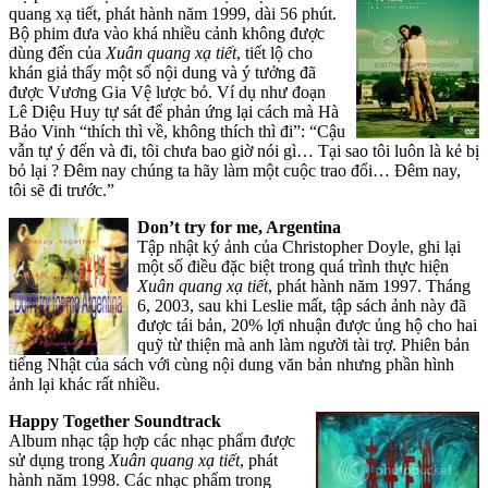
quang xạ tiết, phát hành năm 1999, dài 56 phút.
Bộ phim đưa vào khá nhiều cảnh không được
dùng đến của
Xuân quang xạ tiết
, tiết lộ cho
khán giả thấy một số nội dung và ý tưởng đã
được Vương Gia Vệ lược bỏ. Ví dụ như đoạn
Lê Diệu Huy tự sát để phản ứng lại cách mà Hà
Bảo Vinh “thích thì về, không thích thì đi”: “Cậu
vẫn tự ý đến và đi, tôi chưa bao giờ nói gì… Tại sao tôi luôn là kẻ bị
bỏ lại ? Đêm nay chúng ta hãy làm một cuộc trao đổi… Đêm nay,
tôi sẽ đi trước.”
Don’t try for me, Argentina
Tập nhật ký ảnh của Christopher Doyle, ghi lại
một số điều đặc biệt trong quá trình thực hiện
Xuân quang xạ tiết
, phát hành năm 1997. Tháng
6, 2003, sau khi Leslie mất, tập sách ảnh này đã
được tái bản, 20% lợi nhuận được ủng hộ cho hai
quỹ từ thiện mà anh làm người tài trợ. Phiên bản
tiếng Nhật của sách với cùng nội dung văn bản nhưng phần hình
ảnh lại khác rất nhiều.
Happy Together Soundtrack
Album nhạc tập hợp các nhạc phẩm được
sử dụng trong
Xuân quang xạ tiết
, phát
hành năm 1998. Các nhạc phẩm trong