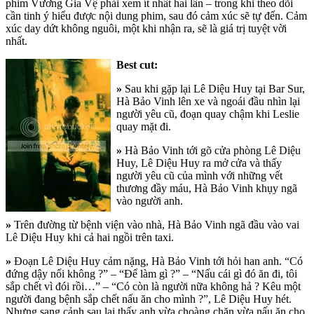
phim Vương Gia Vệ phải xem ít nhất hai lần – trong khi theo dõi
cần tinh ý hiểu được nội dung phim, sau đó cảm xúc sẽ tự đến. Cảm
xúc day dứt không nguôi, một khi nhận ra, sẽ là giá trị tuyệt vời
nhất.
Best cut:
»
Sau khi gặp lại Lê Diệu Huy tại Bar Sur,
Hà Bảo Vinh lên xe và ngoái đầu nhìn lại
người yêu cũ, đoạn quay chậm khi Leslie
quay mặt đi.
»
Hà Bảo Vinh tới gõ cửa phòng Lê Diệu
Huy, Lê Diệu Huy ra mở cửa và thấy
người yêu cũ của mình với những vết
thương đầy máu, Hà Bảo Vinh khụy ngã
vào người anh.
»
Trên đường từ bệnh viện vào nhà, Hà Bảo Vinh ngã đầu vào vai
Lê Diệu Huy khi cả hai ngồi trên taxi.
»
Đoạn Lê Diệu Huy cảm nặng, Hà Bảo Vinh tới hỏi han anh. “Có
đứng dậy nổi không ?” – “Để làm gì ?” – “Nấu cái gì đó ăn đi, tôi
sắp chết vì đói rồi…” – “Có còn là người nữa không hả ? Kêu một
người đang bệnh sắp chết nấu ăn cho mình ?”, Lê Diệu Huy hét.
Nhưng sang cảnh sau lại thấy anh vừa choàng chăn vừa nấu ăn cho