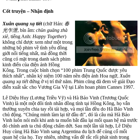
Cốt truyện – Nhận định
Xuân quang xạ tiết
(chữ Hán:
春
光乍泄
, bín âm:
chūn guāng zhà
xiè
, tiếng Anh:
Happy Together
)
không chỉ được xem như một trong
những bộ phim về tình yêu đồng
giới nổi tiếng nhất, mà đồng thời
cũng có mặt trong danh sách phim
kinh điển của điện ảnh Hồng
Kông. Trong cuộc bình chọn “100 phim Trung Quốc được yêu
thích nhất”, nhân kỷ niệm 100 năm nền điện ảnh Hoa ngữ,
Xuân
quang xạ tiết
đứng ở vị trí thứ năm. Phim cũng đã đem về giải Đạo
diễn xuất sắc cho Vương Gia Vệ tại Liên hoan phim Cannes 1997.
Lê Diệu Huy (Lương Triều Vỹ) và Hà Bảo Vinh (Trương Quốc
Vinh) là một một đôi tình nhân đồng tính tại Hồng Kông, họ vẫn
thường xuyên chia tay rồi tái hợp, và mọi lần đều do Hà Bảo Vinh
chủ động. “Chúng mình làm lại từ đầu đi”, đó là câu mà Hà Bảo
Vinh luôn nói mỗi khi anh ta muốn bắt đầu lại mối quan hệ mà trước
đó chính anh ta chủ động chấm dứt. Sau một lần tái hợp, Lê Diệu
Huy cùng Hà Bảo Vinh sang Argentina du lịch để củng cố mối
quan hệ của họ. Tuy nhiên, những vấn đề rắc rối phát sinh trong