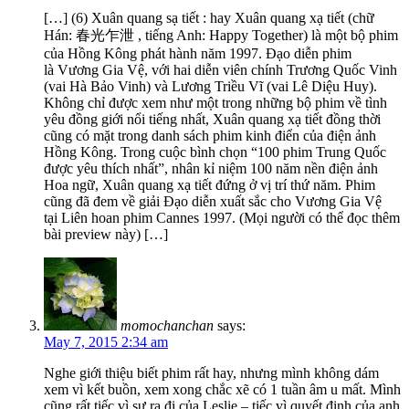
[…] (6) Xuân quang sạ tiết : hay Xuân quang xạ tiết (chữ
Hán: 春光乍泄 , tiếng Anh: Happy Together) là một bộ phim
của Hồng Kông phát hành năm 1997. Đạo diễn phim
là Vương Gia Vệ, với hai diễn viên chính Trương Quốc Vinh
(vai Hà Bảo Vinh) và Lương Triều Vĩ (vai Lê Diệu Huy).
Không chỉ được xem như một trong những bộ phim về tình
yêu đồng giới nổi tiếng nhất, Xuân quang xạ tiết đồng thời
cũng có mặt trong danh sách phim kinh điển của điện ảnh
Hồng Kông. Trong cuộc bình chọn “100 phim Trung Quốc
được yêu thích nhất”, nhân kỉ niệm 100 năm nền điện ảnh
Hoa ngữ, Xuân quang xạ tiết đứng ở vị trí thứ năm. Phim
cũng đã đem về giải Đạo diễn xuất sắc cho Vương Gia Vệ
tại Liên hoan phim Cannes 1997. (Mọi người có thể đọc thêm
bài preview này) […]
momochanchan
says:
May 7, 2015 2:34 am
Nghe giới thiệu biết phim rất hay, nhưng mình không dám
xem vì kết buồn, xem xong chắc xẽ có 1 tuần âm u mất. Mình
cũng rất tiếc vì sự ra đi của Leslie – tiếc vì quyết định của anh