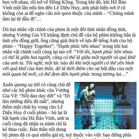
hẹn với nhau, rồi trở về Hồng Kông. Trong khi đó, khi Hồ Bảo
Vinh một lần nữa tìm đến Lê Diệu Huy, anh phát hiện nơi ở cũ
không còn ai để nghe câu nói quen thuộc của mình – “Chúng mình
làm lại từ đầu đi”…
Dù hai nhân vật chính của phim là một đôi tình nhân đồng tính,
nhưng Vương Gia Vệ khẳng định chủ đề của bộ phim không hẳn là
tình yêu đồng giới, ông cũng giải thích về tựa đề tiếng Anh của bộ
phim – “Happy Together”, “Hạnh phúc bên nhau” trong khi hai
nhân vật chính cuối cùng lại tan vỡ:
“Với tôi, hạnh phúc bên nhau
có thể là giữa hai người, cũng có thể là giữa một người và quá khứ
của anh ta. Tôi nghĩ, một lúc nào đó khi một người có thể yên bình
với quá khứ của bản thân, đó là thời điểm cho sự bắt đầu của một
mối quan hệ mới, có thể đem đến hạnh phúc trong tương lai…”
Xuân quang xạ tiết
có cùng chủ đề
như các bộ phim khác của Vương
Gia Vệ: “Nỗi đau day dứt” và “Đi
tìm những điều đã mất”, nhưng
thêm một chút hy vọng cho Lê
Diệu Huy ở cuối phim – bù lại là
bất hạnh của Hà Bảo Vinh, anh ta
cuối cùng đã nhận ra mình chỉ là
kẻ thua cuộc. Bản thân nội dung
bộ phim đã có quá nhiều giá trị, tuỳ thuộc vào việc bạn đứng phía