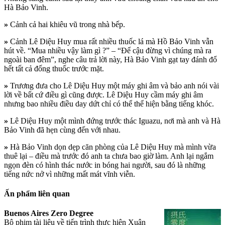
Hà Bảo Vinh.
»
Cảnh cả hai khiêu vũ trong nhà bếp.
»
Cảnh Lê Diệu Huy mua rất nhiều thuốc lá mà Hồ Bảo Vinh vẫn
hút về. “Mua nhiều vậy làm gì ?” – “Để cậu đừng vì chúng mà ra
ngoài ban đêm”, nghe câu trả lời này, Hà Bảo Vinh gạt tay đánh đổ
hết tất cả đống thuốc trước mặt.
»
Trương đưa cho Lê Diệu Huy một máy ghi âm và bảo anh nói vài
lời về bất cứ điều gì cũng được. Lê Diệu Huy cầm máy ghi âm
nhưng bao nhiều điều day dứt chỉ có thể thể hiện bằng tiếng khóc.
»
Lê Diệu Huy một mình đứng trước thác Iguazu, nơi mà anh và Hà
Bảo Vinh đã hẹn cùng đến với nhau.
»
Hà Bảo Vinh dọn dẹp căn phòng của Lê Diệu Huy mà mình vừa
thuê lại – điều mà trước đó anh ta chưa bao giờ làm. Anh lại ngắm
ngọn đèn có hình thác nước in bóng hai người, sau đó là những
tiếng nức nở vì những mất mát vĩnh viễn.
Ấn phẩm liên quan
Buenos Aires Zero Degree
Bộ phim tài liệu về tiến trình thực hiện Xuân