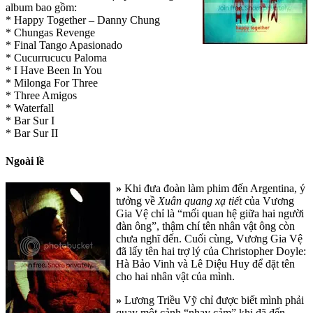
album bao gồm:
* Happy Together – Danny Chung
* Chungas Revenge
* Final Tango Apasionado
* Cucurrucucu Paloma
* I Have Been In You
* Milonga For Three
* Three Amigos
* Waterfall
* Bar Sur I
* Bar Sur II
Ngoài lề
»
Khi đưa đoàn làm phim đến Argentina, ý
tưởng về
Xuân quang xạ tiết
của Vương
Gia Vệ chỉ là “mối quan hệ giữa hai người
đàn ông”, thậm chí tên nhân vật ông còn
chưa nghĩ đến. Cuối cùng, Vương Gia Vệ
đã lấy tên hai trợ lý của Christopher Doyle:
Hà Bảo Vinh và Lê Diệu Huy để đặt tên
cho hai nhân vật của mình.
»
Lương Triều Vỹ chỉ được biết mình phải
quay một cảnh “nhạy cảm” khi đã đến