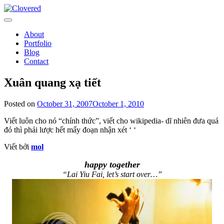
Toggle
navigation
About
Portfolio
Blog
Contact
Xuân quang xạ tiết
Posted on
October 31, 2007
October 1, 2010
Viết luôn cho nó “chính thức”, viết cho wikipedia- dĩ nhiên đưa quá
đó thì phải lược hết mấy đoạn nhận xét ‘ ‘
Viết bởi
mol
happy together
“Lai Yiu Fai, let’s start over…”