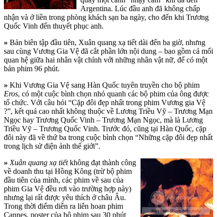
Argentina. Lúc đầu anh đã không chấp
nhận và ở liền trong phòng khách sạn ba ngày, cho đến khi Trương
Quốc Vinh đến thuyết phục anh.
»
Bản biên tập đầu tiên, Xuân quang xạ tiết dài đến ba giờ, nhưng
sau cùng Vương Gia Vệ đã cắt phần lớn nội dung – bao gồm cả mối
quan hệ giữa hai nhân vật chính với những nhân vật nữ, để có một
bản phim 96 phút.
»
Khi Vương Gia Vệ sang Hàn Quốc tuyên truyền cho bộ phim
Eros
, có một cuộc bình chọn nhỏ quanh các bộ phim của ông được
tổ chức. Với câu hỏi “Cặp đôi đẹp nhất trong phim Vương gia Vệ
?”, kết quả cao nhất không thuộc về Lương Triều Vỹ – Trương Mạn
Ngọc hay Trương Quốc Vinh – Trương Mạn Ngọc, mà là Lương
Triều Vỹ – Trương Quốc Vinh. Trước đó, cũng tại Hàn Quốc, cặp
đôi này đã về thứ ba trong cuộc bình chọn “Những cặp đôi đẹp nhất
trong lịch sử điện ảnh thế giới”.
»
Xuân quang xạ tiết
không đạt thành công
về doanh thu tại Hồng Kông (trừ bộ phim
đầu tiên của mình, các phim về sau của
phim Gia Vệ đều rơi vào trường hợp này)
nhưng lại rất được yêu thích ở châu Âu.
Trong thời điểm diễn ra liên hoan phim
Cannes, poster của bộ phim sau 30 phút