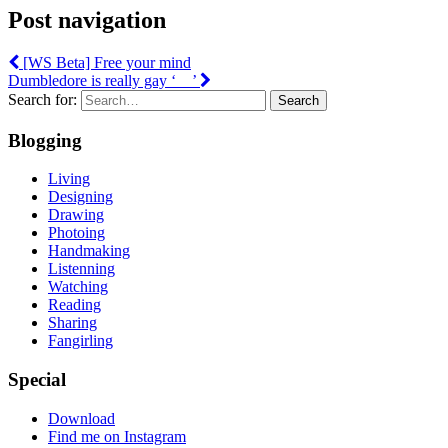
Post navigation
[WS Beta] Free your mind
Dumbledore is really gay ‘__’
Search for:
Search
Blogging
Living
Designing
Drawing
Photoing
Handmaking
Listenning
Watching
Reading
Sharing
Fangirling
Special
Download
Find me on Instagram