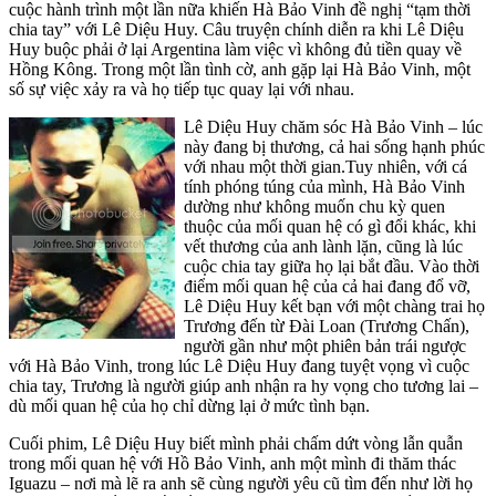
cuộc hành trình một lần nữa khiến Hà Bảo Vinh đề nghị “tạm thời
chia tay” với Lê Diệu Huy. Câu truyện chính diễn ra khi Lê Diệu
Huy buộc phải ở lại Argentina làm việc vì không đủ tiền quay về
Hồng Kông. Trong một lần tình cờ, anh gặp lại Hà Bảo Vinh, một
số sự việc xảy ra và họ tiếp tục quay lại với nhau.
Lê Diệu Huy chăm sóc Hà Bảo Vinh – lúc
này đang bị thương, cả hai sống hạnh phúc
với nhau một thời gian.Tuy nhiên, với cá
tính phóng túng của mình, Hà Bảo Vinh
dường như không muốn chu kỳ quen
thuộc của mối quan hệ có gì đổi khác, khi
vết thương của anh lành lặn, cũng là lúc
cuộc chia tay giữa họ lại bắt đầu. Vào thời
điểm mối quan hệ của cả hai đang đổ vỡ,
Lê Diệu Huy kết bạn với một chàng trai họ
Trương đến từ Đài Loan (Trương Chấn),
người gần như một phiên bản trái ngược
với Hà Bảo Vinh, trong lúc Lê Diệu Huy đang tuyệt vọng vì cuộc
chia tay, Trương là người giúp anh nhận ra hy vọng cho tương lai –
dù mối quan hệ của họ chỉ dừng lại ở mức tình bạn.
Cuối phim, Lê Diệu Huy biết mình phải chấm dứt vòng lẫn quẫn
trong mối quan hệ với Hồ Bảo Vinh, anh một mình đi thăm thác
Iguazu – nơi mà lẽ ra anh sẽ cùng người yêu cũ tìm đến như lời họ