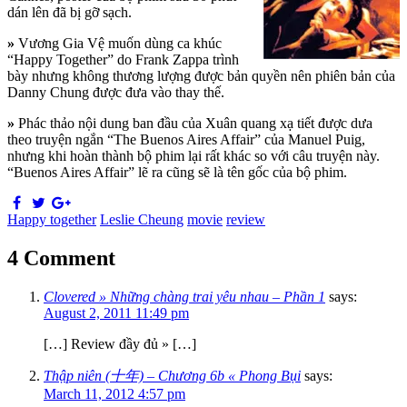
dán lên đã bị gỡ sạch.
»
Vương Gia Vệ muốn dùng ca khúc
“Happy Together” do Frank Zappa trình
bày nhưng không thương lượng được bản quyền nên phiên bản của
Danny Chung được đưa vào thay thế.
»
Phác thảo nội dung ban đầu của Xuân quang xạ tiết được dưa
theo truyện ngắn “The Buenos Aires Affair” của Manuel Puig,
nhưng khi hoàn thành bộ phim lại rất khác so với câu truyện này.
“Buenos Aires Affair” lẽ ra cũng sẽ là tên gốc của bộ phim.
Happy together
Leslie Cheung
movie
review
4 Comment
Clovered » Những chàng trai yêu nhau – Phần 1
says:
August 2, 2011 11:49 pm
[…] Review đầy đủ » […]
Thập niên (十年) – Chương 6b « Phong Bụi
says:
March 11, 2012 4:57 pm