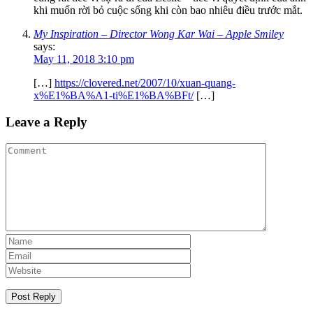
khi muốn rời bỏ cuộc sống khi còn bao nhiêu điều trước mắt.
My Inspiration – Director Wong Kar Wai – Apple Smiley
says:
May 11, 2018 3:10 pm
[…]
https://clovered.net/2007/10/xuan-quang-
x%E1%BA%A1-ti%E1%BA%BFt/
[…]
Leave a Reply