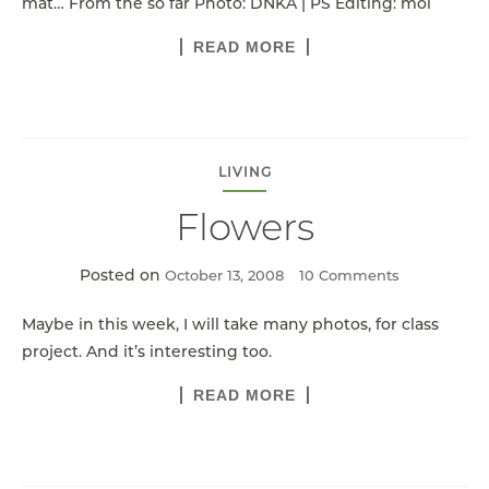
mát… From the so far Photo: DNKA | PS Editing: mol
READ MORE
LIVING
Flowers
Posted on
October 13, 2008
10 Comments
Maybe in this week, I will take many photos, for class
project. And it’s interesting too.
READ MORE