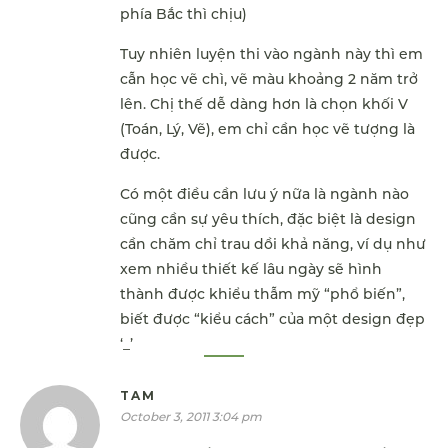
phía Bắc thì chịu)
Tuy nhiên luyện thi vào ngành này thì em
cẫn học vẽ chì, vẽ màu khoảng 2 năm trở
lên. Chị thế dễ dàng hơn là chọn khối V
(Toán, Lý, Vẽ), em chỉ cần học vẽ tượng là
được.
Có một điều cần lưu ý nữa là ngành nào
cũng cần sự yêu thích, đặc biệt là design
cần chăm chỉ trau dồi khả năng, ví dụ như
xem nhiều thiết kế lâu ngày sẽ hình
thành được khiểu thẫm mỹ “phổ biến”,
biết được “kiểu cách” của một design đẹp
‘_’
TAM
October 3, 2011 3:04 pm