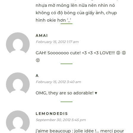
nhựa mờ mỏng lên nữa nên nhìn nó
không có độ bóng của giấy ảnh, chụp
hình okie hơn ‘_’
AMAI
February 15, 2012 1:17 am
GAH! Sooooooo cute! <3 <3 <3 LOVE!!! 😡 😡
😡
A
February 15, 2012 3:40 am
OMG, they are so adorable! ♥
LEMONDEDIS
September 30, 2012 5:45 pm
j’aime beaucoup : jolie idée !… merci pour