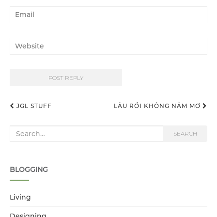
JGL STUFF
LÂU RỒI KHÔNG NẰM MƠ
Post navigation
Search for:
SEARCH
BLOGGING
Living
Designing