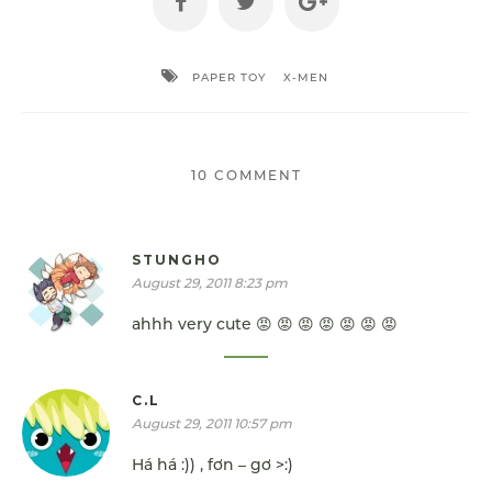
PAPER TOY
X-MEN
10 COMMENT
STUNGHO
August 29, 2011 8:23 pm
ahhh very cute 😡 😡 😡 😡 😡 😡 😡
C.L
August 29, 2011 10:57 pm
Há há :)) , fơn – gơ >:)