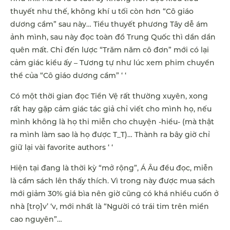
thuyết như thế, không khí u tối còn hơn “Cô giáo
dương cầm” sau này… Tiểu thuyết phương Tây dễ ám
ảnh mình, sau này đọc toàn đồ Trung Quốc thì dần dần
quên mất. Chỉ đến lược “Trăm năm cô đơn” mới có lại
cảm giác kiểu ấy – Tương tự như lúc xem phim chuyển
thể của “Cô giáo dương cầm” ‘ ‘
Có một thời gian đọc Tiền Vệ rất thường xuyên, xong
rất hay gặp cảm giác tác giả chỉ viết cho mình họ, nếu
mình không là họ thi miễn cho chuyện -hiểu- (mà thật
ra mình làm sao là họ được T_T)… Thành ra bây giờ chỉ
giữ lại vài favorite authors ‘ ‘
Hiện tại đang là thời kỳ “mở rộng”, Á Âu đều đọc, miễn
là cầm sách lên thấy thích. Vì trong này được mua sách
mới giảm 30% giá bìa nên giờ cũng có khá nhiều cuốn ở
nhà [trọ]v’ ‘v, mới nhất là “Người có trái tim trên miền
cao nguyên”…