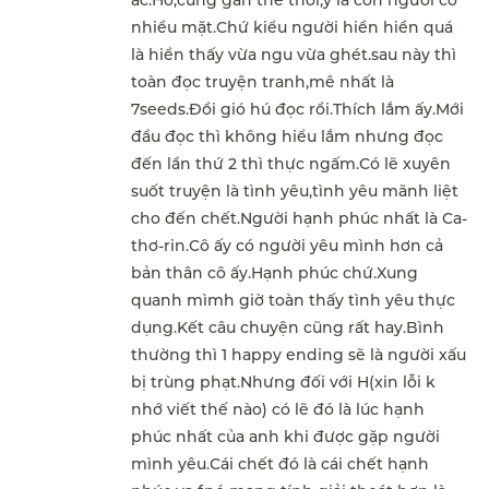
ác.Hơ,cũng gần thế thôi,ý là con người có
nhiều mặt.Chứ kiểu người hiền hiền quá
là hiền thấy vừa ngu vừa ghét.sau này thì
toàn đọc truyện tranh,mê nhất là
7seeds.Đồi gió hú đọc rồi.Thích lắm ấy.Mới
đầu đọc thì không hiểu lắm nhưng đọc
đến lần thứ 2 thì thực ngấm.Có lẽ xuyên
suốt truyện là tình yêu,tình yêu mãnh liệt
cho đến chết.Người hạnh phúc nhất là Ca-
thơ-rin.Cô ấy có người yêu mình hơn cả
bản thân cô ấy.Hạnh phúc chứ.Xung
quanh mìmh giờ toàn thấy tình yêu thực
dụng.Kết câu chuyện cũng rất hay.Bình
thường thì 1 happy ending sẽ là người xấu
bị trùng phạt.Nhưng đối với H(xin lỗi k
nhớ viết thế nào) có lẽ đó là lúc hạnh
phúc nhất của anh khi được gặp người
mình yêu.Cái chết đó là cái chết hạnh