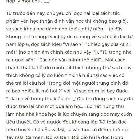
hợp lý một chút ;__;
Từ trước đến nay, chủ yếu chỉ đọc hai loại sách: tác
phẩm văn học (nhận định văn học thì không bao giờ),
và sách khoa học dành cho thiếu nhi / niên ‘ ‘ (ở đây
không tính manga vào) Ký ức rõ ràng về sách bắt đầu từ
năm lớp 6, đọc sách kiểu “Vì sao ?”, “Chiếc gậy của At-si-
mét” (nó phiên âm chính xác như vậy :”|), “Từ trong nhà
ra ngoài sân”, “Các nền văn minh thế giới”… Một cách
thành thật là hồi đó mình rất thích những thứ sách này,
thích không có lý do luôn *_* Chả hiểu tại sao việc có
thể trả lời câu hỏi “Trong đời một người trung bình đổ
ra bao nhiêu lít mồ hôi ?” với “Vì sao chim lại bay được
?” lại có vẻ hứng thú kiểu đó ‘_’ Giờ thì đóng sách này đã
được trao lại cho một đứa em họ… Lúc hết hứng thú
làm nhà nhà khoa học là lúc chuyển sang đọc mấy cuốn
tiểu thuyết. Có vẻ ngược đời, khoảng lớp 7-9 toàn đọc
tiểu thuyết châu Âu và Mỹ, cả văn học cổ điển phương
Tây nữa. Carmen, Đỏ và Đen, Đồi gió hú là đọc trong