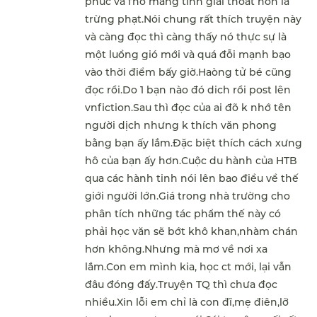
phúc va fnó mang tính giải thoát hơn là
trừng phạt.Nói chung rất thích truyện này
và càng đọc thì càng thấy nó thực sự là
một luồng gió mới và quá đỗi mạnh bạo
vào thời điểm bấy giờ.Haòng tử bé cũng
đọc rồi.Do 1 bạn nào đó dich rồi post lên
vnfiction.Sau thì đọc của ai đõ k nhớ tên
người dịch nhưng k thích văn phong
bằng bạn ấy lắm.Đặc biệt thích cách xưng
hô của bạn ấy hơn.Cuộc du hành của HTB
qua các hành tinh nói lên bao điều về thế
giới người lớn.Giá trong nhà trường cho
phân tích những tác phẩm thế này có
phải học văn sẽ bớt khô khan,nhàm chán
hơn không.Nhưng mà mơ về nơi xa
lắm.Con em mình kia, học ct mới, lại vẫn
đâu đóng đấy.Truyện TQ thì chưa đọc
nhiều.Xin lỗi em chỉ là con đĩ,mẹ điên,lỡ