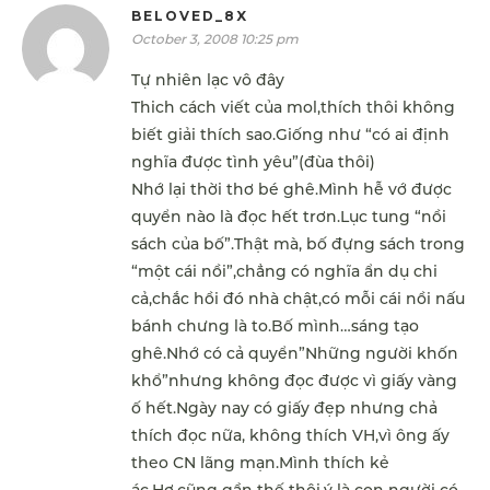
BELOVED_8X
October 3, 2008 10:25 pm
Tự nhiên lạc vô đây
Thich cách viết của mol,thích thôi không
biết giải thích sao.Giống như “có ai định
nghĩa được tình yêu”(đùa thôi)
Nhớ lại thời thơ bé ghê.Mình hễ vớ được
quyển nào là đọc hết trơn.Lục tung “nồi
sách của bố”.Thật mà, bố đựng sách trong
“một cái nồi”,chẳng có nghĩa ẩn dụ chi
cả,chắc hồi đó nhà chật,có mỗi cái nồi nấu
bánh chưng là to.Bố mình…sáng tạo
ghê.Nhớ có cả quyển”Những người khốn
khổ”nhưng không đọc được vì giấy vàng
ố hết.Ngày nay có giấy đẹp nhưng chả
thích đọc nữa, không thích VH,vì ông ấy
theo CN lãng mạn.Mình thích kẻ