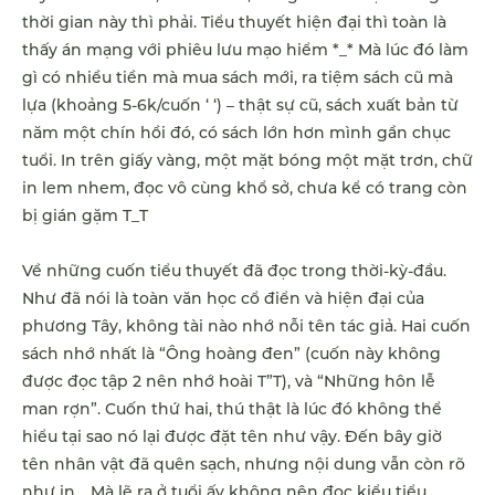
thời gian này thì phải. Tiểu thuyết hiện đại thì toàn là
thấy án mạng với phiêu lưu mạo hiểm *_* Mà lúc đó làm
gì có nhiều tiền mà mua sách mới, ra tiệm sách cũ mà
lựa (khoảng 5-6k/cuốn ‘ ‘) – thật sự cũ, sách xuất bản từ
năm một chín hồi đó, có sách lớn hơn mình gần chục
tuổi. In trên giấy vàng, một mặt bóng một mặt trơn, chữ
in lem nhem, đọc vô cùng khổ sở, chưa kể có trang còn
bị gián gặm T_T
Về những cuốn tiểu thuyết đã đọc trong thời-kỳ-đầu.
Như đã nói là toàn văn học cổ điển và hiện đại của
phương Tây, không tài nào nhớ nỗi tên tác giả. Hai cuốn
sách nhớ nhất là “Ông hoàng đen” (cuốn này không
được đọc tập 2 nên nhớ hoài T”T), và “Những hôn lễ
man rợn”. Cuốn thứ hai, thú thật là lúc đó không thể
hiểu tại sao nó lại được đặt tên như vậy. Đến bây giờ
tên nhân vật đã quên sạch, nhưng nội dung vẫn còn rõ
như in… Mà lẽ ra ở tuổi ấy không nên đọc kiểu tiểu