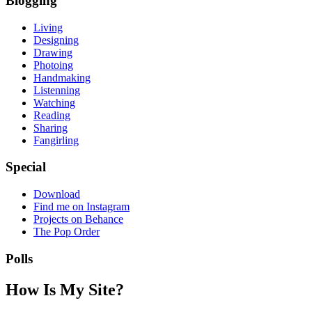
Blogging
Living
Designing
Drawing
Photoing
Handmaking
Listenning
Watching
Reading
Sharing
Fangirling
Special
Download
Find me on Instagram
Projects on Behance
The Pop Order
Polls
How Is My Site?