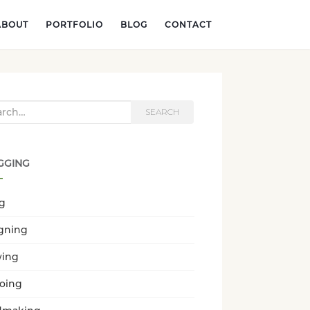
ABOUT
PORTFOLIO
BLOG
CONTACT
h for:
SEARCH
GGING
ng
gning
wing
oing