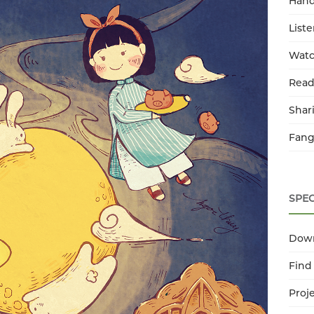
Han
List
Watc
Read
Shar
Fang
SPEC
Dow
Find
Proj