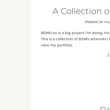
A Collection 
Posted on
May
BSNhi.vn is a big project I’m doing, in
This is a collection of BSNhi artworks I
view my portfolio.