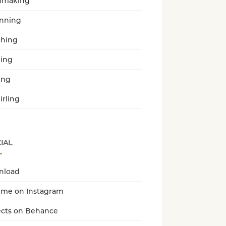
dmaking
enning
hing
ing
ing
irling
IAL
nload
 me on Instagram
ects on Behance