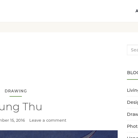
Searc
BLO
Livi
DRAWING
Desi
rung Thu
Dra
ber 15, 2016
Leave a comment
Phot