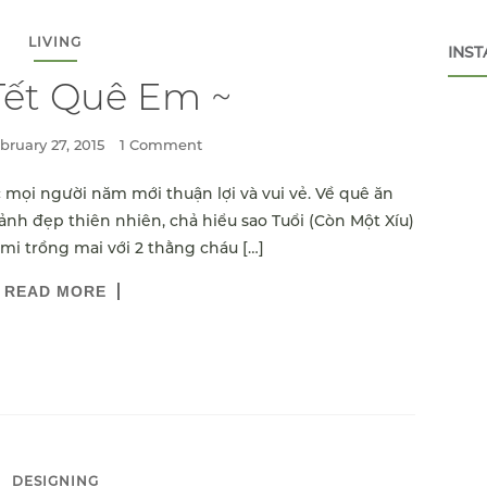
LIVING
INS
Tết Quê Em ~
bruary 27, 2015
1 Comment
 mọi người năm mới thuận lợi và vui vẻ. Về quê ăn
nh đẹp thiên nhiên, chả hiểu sao Tuổi (Còn Một Xíu)
cimi trồng mai với 2 thằng cháu […]
READ MORE
DESIGNING