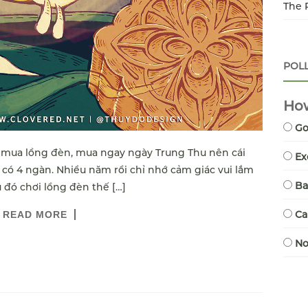
The 
POL
How
G
 mua lồng đèn, mua ngay ngày Trung Thu nên cái
Ex
 có 4 ngàn. Nhiều năm rồi chỉ nhớ cảm giác vui lắm
B
 đó chơi lồng đèn thế […]
Ca
READ MORE
N