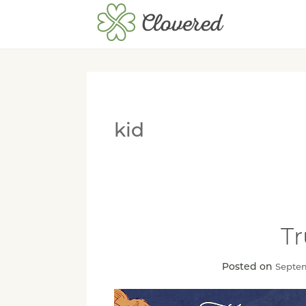
kid
T
Posted on
Septem