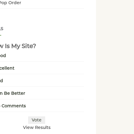
Pop Order
LS
 Is My Site?
ood
cellent
ad
n Be Better
o Comments
View Results