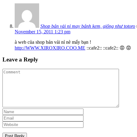
Shop bán vải nỉ may bánh kem, giống như totoro
November 15, 2011 1:23 pm
à web của shop bán vải nỉ nè mấy bạn !
http://WWW.XIROXIRO.COO.ME
::cafe2:: ::cafe2:: 😡 😡
Leave a Reply