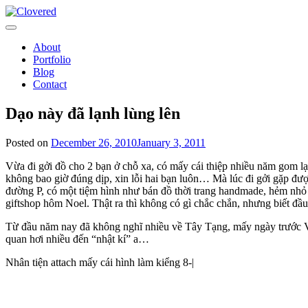
Toggle
navigation
About
Portfolio
Blog
Contact
Dạo này đã lạnh lùng lên
Posted on
December 26, 2010
January 3, 2011
Vừa đi gởi đồ cho 2 bạn ở chỗ xa, có mấy cái thiệp nhiều năm gom lại
không bao giờ đúng dịp, xin lỗi hai bạn luôn… Mà lúc đi gởi gặp đượ
đường P, có một tiệm hình như bán đồ thời trang handmade, hẻm nhỏ 
giftshop hôm Noel. Thật ra thì không có gì chắc chắn, nhưng biết đầu
Từ đầu năm nay đã không nghĩ nhiều về Tây Tạng, mấy ngày trước V đạ
quan hơi nhiều đến “nhật kí” a…
Nhân tiện attach mấy cái hình làm kiểng 8-|