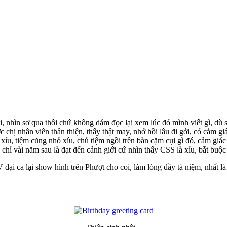
, nhìn sơ qua thôi chứ không dám đọc lại xem lúc đó mình viết gì, dù 
c chị nhân viên thân thiện, thấy thật may, nhớ hồi lâu đi gởi, có cảm
xíu, tiệm cũng nhỏ xíu, chủ tiệm ngồi trên bàn cặm cụi gì đó, cảm gi
 chỉ vài năm sau là đạt đến cảnh giới cứ nhìn thấy CSS là xỉu, bắt buộ
i ca lại show hình trên Phượt cho coi, làm lòng đầy tà niệm, nhất là 