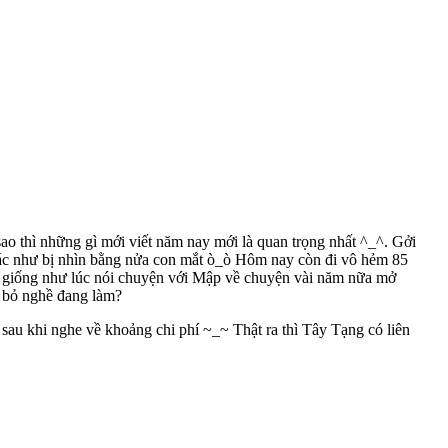
sao thì những gì mới viết năm nay mới là quan trọng nhất ^_^. Gởi
 giác như bị nhìn bằng nửa con mắt ò_ò Hôm nay còn đi vô hẻm 85
ác giống như lúc nói chuyện với Mập về chuyện vài năm nữa mở
c bỏ nghề đang làm?
sau khi nghe về khoảng chi phí ~_~ Thật ra thì Tây Tạng có liên