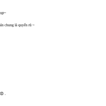
chụp~
n chung là quyến rũ ~
😡 .