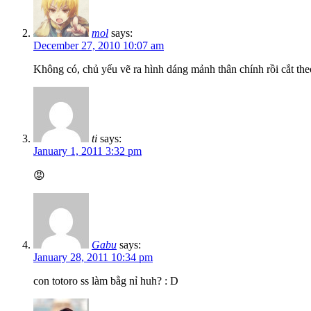
mol
says:
December 27, 2010 10:07 am
Không có, chủ yếu vẽ ra hình dáng mảnh thân chính rồi cắt the
ti
says:
January 1, 2011 3:32 pm
😡
Gabu
says:
January 28, 2011 10:34 pm
con totoro ss làm bằg nỉ huh? : D