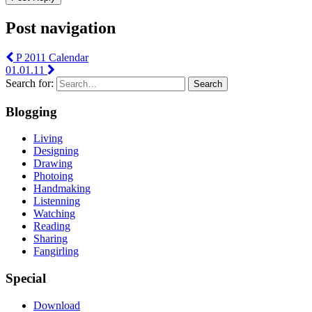
Post navigation
P 2011 Calendar
01.01.11
Search for:
Search
Blogging
Living
Designing
Drawing
Photoing
Handmaking
Listenning
Watching
Reading
Sharing
Fangirling
Special
Download