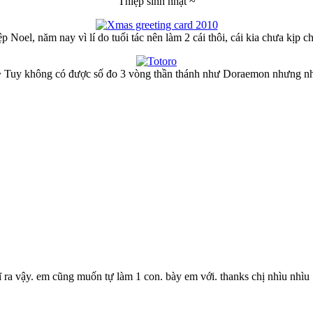
Thiệp sinh nhật ~
p Noel, năm nay vì lí do tuổi tác nên làm 2 cái thôi, cái kia chưa kịp 
 Tuy không có được số đo 3 vòng thần thánh như Doraemon nhưng nhì
ĩ ra vậy. em cũng muốn tự làm 1 con. bày em với. thanks chị nhìu nhìu 