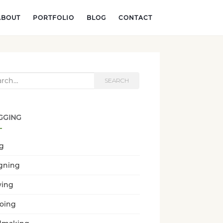
ABOUT
PORTFOLIO
BLOG
CONTACT
h for:
SEARCH
GGING
ng
gning
wing
oing