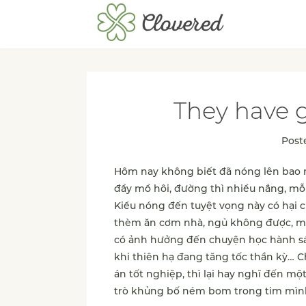
They have g
Post
Hôm nay không biết đã nóng lên bao n
đầy mồ hôi, đường thì nhiều nắng, mỗi 
Kiểu nóng đến tuyệt vọng này có hại 
thèm ăn cơm nhà, ngủ không được, mộ
có ảnh hưởng đến chuyện học hành sá
khi thiên hạ đang tăng tốc thần kỳ… Ch
án tốt nghiệp, thì lại hay nghĩ đến mộ
trò khủng bố ném bom trong tim mình