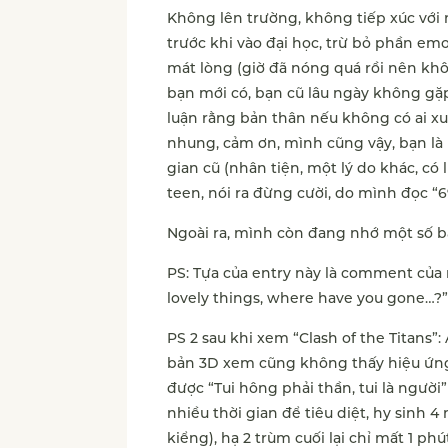
Không lên trường, không tiếp xúc với 
trước khi vào đại học, trừ bỏ phần em
mát lòng (giờ đã nóng quá rồi nên khôn
bạn mới có, bạn cũ lâu ngày không gặ
luận rằng bản thân nếu không có ai x
nhung, cảm ơn, mình cũng vậy, bạn là
gian cũ (nhân tiện, một lý do khác, có
teen, nói ra đừng cười, do mình đọc “6
Ngoài ra, mình còn đang nhớ một số b
PS: Tựa của entry này là comment của 
lovely things, where have you gone…?”
PS 2 sau khi xem “Clash of the Titans”
bản 3D xem cũng không thấy hiệu ứng 
được “Tui hông phải thần, tui là người
nhiều thời gian để tiêu diệt, hy sinh 
kiểng), hạ 2 trùm cuối lại chỉ mất 1 phú