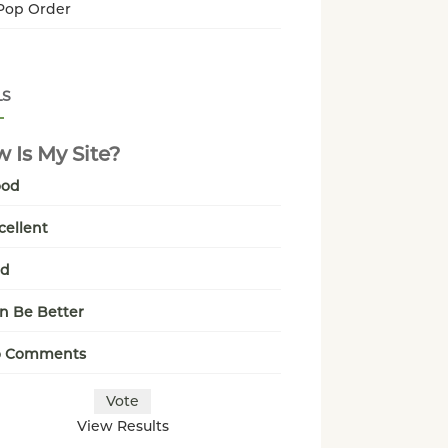
Pop Order
LS
 Is My Site?
ood
cellent
ad
n Be Better
o Comments
View Results