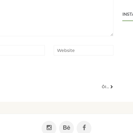
INS
ÔI…