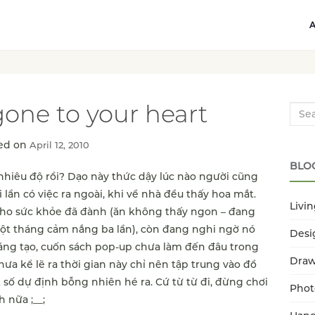
one to your heart
Searc
ed on
April 12, 2010
BLO
hiêu độ rồi? Dạo này thức dậy lúc nào người cũng
lần có việc ra ngoài, khi về nhà đều thấy hoa mắt.
Livi
cho sức khỏe đã đành (ăn không thấy ngon – đang
t tháng cảm nắng ba lần), còn đang nghi ngờ nó
Desi
ng tạo, cuốn sách pop-up chưa làm đến đâu trong
Dra
ưa kể lẽ ra thời gian này chỉ nên tập trung vào đồ
t số dự định bỗng nhiên hé ra. Cứ từ từ đi, đừng chơi
Phot
 nữa ;__;