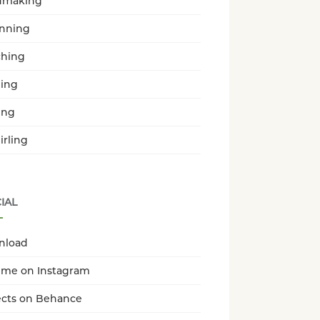
dmaking
enning
hing
ing
ing
irling
IAL
nload
 me on Instagram
ects on Behance