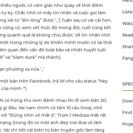
Han
nhiều người, có cảm giác như quay về thời điểm
List
o tự kỷ. Chắc nhờ có mấy tin nhắn và cuộc gọi làm
g xài từ “ấm lòng” được ‘_’) Tuần sau có vài cái hẹn,
Watc
p cũng có, xem xét mức độ mong đợi, cuối cùng kết
ung quanh quả là không chịu được. Về tin nhắn nhớ
Read
 một trong những lý do khiến mình muốn có lại thời
Shar
 liên quan đến vấn đề hoài bão và nhiệt huyết tuổi
9” và “Slam durk” mà thành).
Fang
ạn phương xa nữa ‘_’
một bản trên Facebook, trả lời cho câu status “Hey
SPEC
 của mình :”)
: Ai có hứng thú xem đánh nhau thì đi xem bản 2D,
Dow
gì đâu. Vai nam chính có tầm 10 câu thoại, nhớ
Find
” với “Đừng nhìn vô mắt ả”. Trùm 1 Medusa mất rất
4 mạng (trong đó có một anh đẹp trai đưa vô làm
Proj
t. Vài chi tiết cải biên từ bản truyện gốc làm tăng