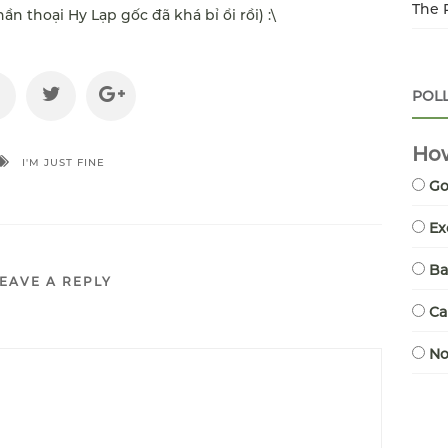
The 
ần thoại Hy Lạp gốc đã khá bỉ ổi rồi) :\
POL
How
I'M JUST FINE
G
Ex
B
EAVE A REPLY
Ca
N