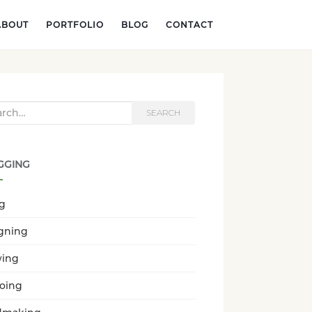
ABOUT
PORTFOLIO
BLOG
CONTACT
h for:
SEARCH
GGING
ng
gning
wing
oing