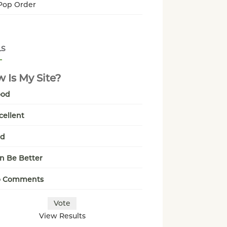
Pop Order
LS
 Is My Site?
ood
cellent
ad
n Be Better
o Comments
View Results