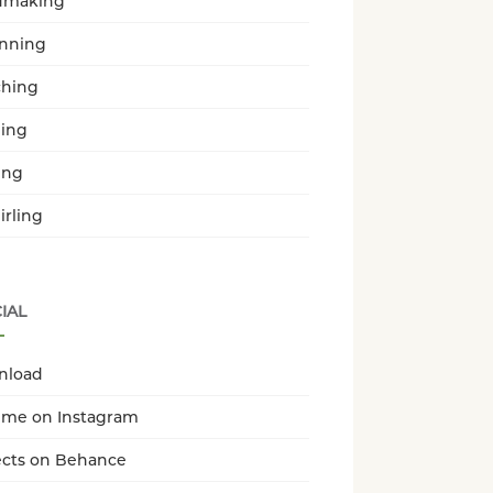
dmaking
enning
hing
ing
ing
irling
IAL
nload
 me on Instagram
ects on Behance