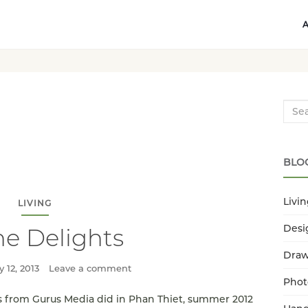
Searc
BLO
Livi
LIVING
Desi
the Delights
Dra
 12, 2013
Leave a comment
Phot
s from Gurus Media did in Phan Thiet, summer 2012