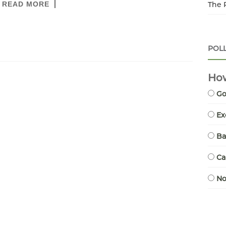
READ MORE
The 
POL
How
G
Ex
B
Ca
N