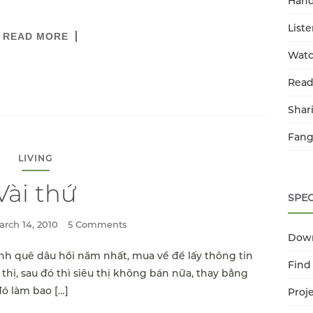
Han
List
READ MORE
Watc
Read
Shar
Fang
LIVING
Vài thứ
SPEC
arch 14, 2010
5 Comments
Dow
ánh quê dâu hồi năm nhất, mua về để lấy thông tin
Find
thị, sau đó thì siêu thị không bán nữa, thay bằng
đó làm bao […]
Proj