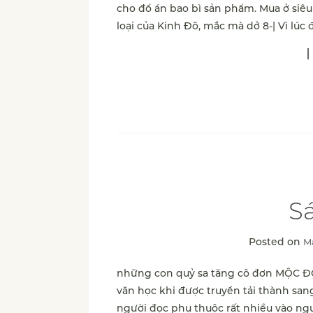
cho đồ án bao bì sản phẩm. Mua ở siêu 
loại của Kinh Đô, mắc mà dở 8-| Vì lúc 
Sá
Posted on
Ma
những con quỷ sa tăng cô đơn MỘC Đ
văn học khi được truyền tải thành sa
người đọc phụ thuộc rất nhiều vào ngườ