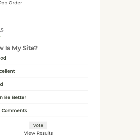
Pop Order
LS
 Is My Site?
ood
cellent
ad
n Be Better
o Comments
View Results