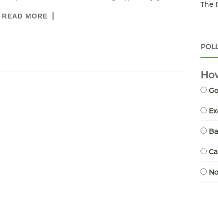
The 
READ MORE
POL
How
G
Ex
B
Ca
N