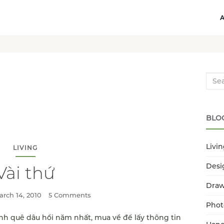
Searc
BLO
Livi
LIVING
Desi
Vài thứ
Dra
arch 14, 2010
5 Comments
Phot
ánh quê dâu hồi năm nhất, mua về để lấy thông tin