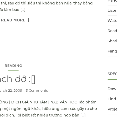
Han
thị, sau đó thì siêu thị không bán nữa, thay bằng
đó làm bao […]
List
READ MORE
Watc
Read
Shar
Fang
READING
SPEC
ch dở :[]
Dow
rch 22, 2009
3 Comments
Find
ỒNG | DỊCH GIẢ NHƯ TÂM | NXB VĂN HỌC Tác phẩm
ng một ngôn ngữ khác, hiệu ứng cảm xúc gây ra cho
Proj
i dịch. Tôi biết rất nhiều trường hợp bản […]