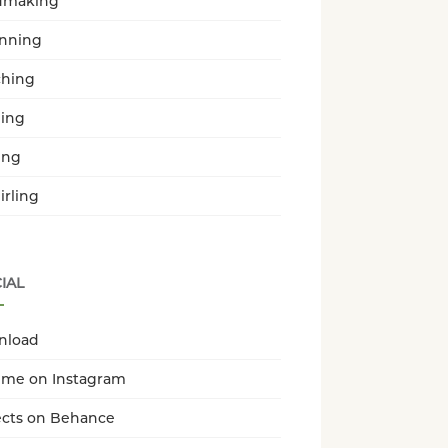
dmaking
enning
hing
ing
ing
irling
IAL
nload
 me on Instagram
ects on Behance