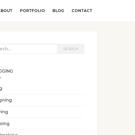
ABOUT
PORTFOLIO
BLOG
CONTACT
h for:
SEARCH
GGING
ng
gning
wing
oing