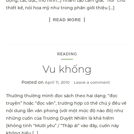
động, cắt, đục, mô hình…) nhằm tạo cảm giác “nổi” cho
thiết kế, nói hoa mỹ như trong phần giới thiệu […]
READ MORE
READING
Vu khống
Posted on
April 11, 2010
Leave a comment
Thường thường mình đọc sách theo hai dạng: “đọc
truyện” hoặc “đọc văn”, trường hợp có thể chú ý đều về
nội dung lẫn văn phong (với một mức độ nào đó) như
những cuốn của Trương Duyệt Nhiên là khá hiếm
(không tính “Mười yêu” / “Thập ái” vào đây, cuốn này
không hiểu […]