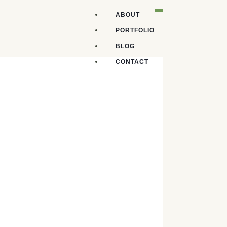
T
ABOUT
O
G
PORTFOLIO
G
L
BLOG
E
N
CONTACT
A
V
I
G
A
T
I
O
N